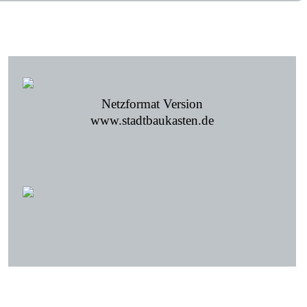
Netzformat Version
www.stadtbaukasten.de