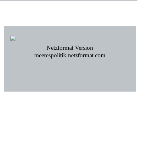
Netzformat Version
meerespolitik.netzformat.com